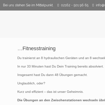
Bei uns stehen Sie im Mittelpunkt.
02162 - 501 96 65
info@
…Fitnesstraining
Du trainierst an 8 hydraulischen Geräten und an 8 wechse
In nur 33 Minuten hast Du Dein Training bereits absolviert.
Insgesamt hast Du dann 48 Übungen gemacht.
Unglaublich, oder?
Kurz und effizient – das ist unser Geheimnis.
Die Übungen an den Zwischenstationen wechseln übri